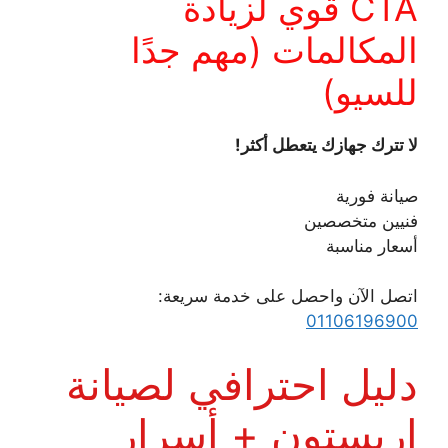
CTA قوي لزيادة
المكالمات (مهم جدًا
للسيو)
لا تترك جهازك يتعطل أكثر!
صيانة فورية
فنيين متخصصين
أسعار مناسبة
اتصل الآن واحصل على خدمة سريعة:
01106196900
دليل احترافي لصيانة
اريستون + أسرار